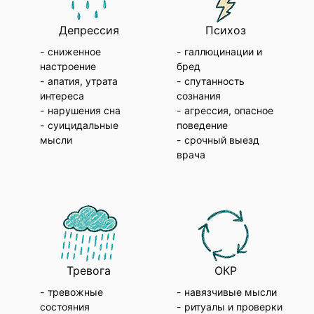
Депрессия
Психоз
сниженное
галлюцинации и
настроение
бред
апатия, утрата
спутанность
интереса
сознания
нарушения сна
агрессия, опасное
суицидальные
поведение
мысли
срочный выезд
врача
Тревога
ОКР
тревожные
навязчивые мысли
состояния
ритуалы и проверки