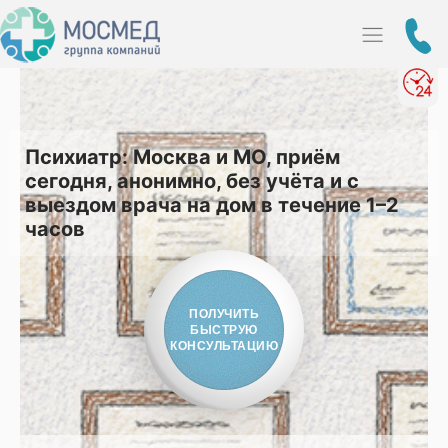
495
128-
348
Психиатр: Москва и МО, приём
сегодня, анонимно, без учёта и с
выездом врача на дом в течение 1–2
часов
ПОЛУЧИТЬ
БЫСТРУЮ
КОНСУЛЬТАЦИЮ